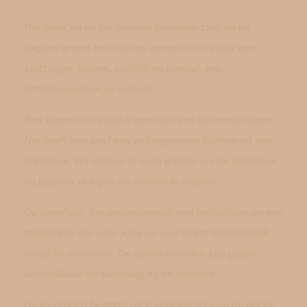
Het toilet en de bergruimte bevinden zich op de
begane grond met nuttige accessoires zoals een
stofzuiger, bezem, vuilblik en borstel, een
aftrekker,emmer,en wasrek, ...
Een eigen terras laat u genieten van de mooie dagen.
Het heeft een tafel met geïntegreerde banken en een
barbecue. Wij vragen al onze gasten om de barbecue
na gebruik te legen en schoon te maken!
De speeltuin, het petanqueveld, een tokkelbaan en een
tafeltennis zijn voor jong en oud direct toegankelijk
vanaf de terrassen. De speeltoestellen zijn gratis
beschikbaar op aanvraag bij de receptie.
De woningen bestaan uit 2 slaapkamers op de eerste