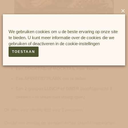
×
We gebruiken cookies om u de beste ervaring op onze site
Deze dagformule omvat:
te bieden. U kunt meer informatie over de cookies die we
gebruiken of deactiveren in de
cookie-instellingen
Toegang tot het WELLNESSCENTRUM
TOESTAAN
(binnenzwembad, jacuzzi, sauna & hamam)
Een COCKTAIL of MOCKTAIL naar keuze
Een APERITIEFPLANK om te delen
Een 2-gangen LUNCH of DINER (hoofdgerecht &
dessert – dranken niet inbegrepen)
Dit alles voor slechts €99 voor 2 personen!
Omdat een zondag op uw eigen tempo beleefd mag worden,