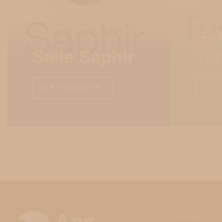
Sal
Salle Saphir
Tu
DÉCOUVRIR
DÉ
Formules