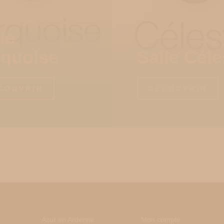
le
rquoise
Salle Céle
COUVRIR
DÉCOUVRIR
Azur en Ardenne
Mon compte