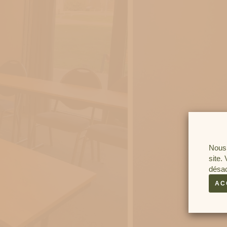
Nous 
site.
désac
AC