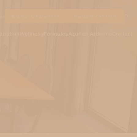
Fr
tés
BONS CADEAUX
RÉSERVATION
uration
Wellness
Formules
Azur en Ardenne
Contact