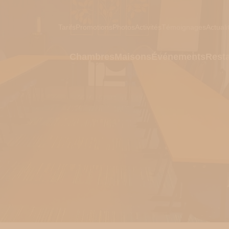
Tarifs
Promotions
Photos
Activités
Témoignages
Actuali
Chambres
Maisons
Événements
Resta
r